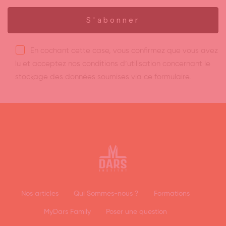
En cochant cette case, vous confirmez que vous avez
lu et acceptez nos conditions d’utilisation concernant le
stockage des données soumises via ce formulaire.
Nos articles
Qui Sommes-nous ?
Formations
MyDars Family
Poser une question