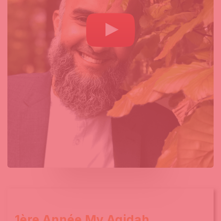
1ère Année My Aqidah