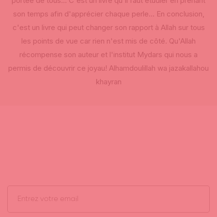
portée de tous… C'est un livre qu'il faut étudier en prenant
son temps afin d'apprécier chaque perle… En conclusion,
c'est un livre qui peut changer son rapport à Allah sur tous
les points de vue car rien n'est mis de côté. Qu'Allah
récompense son auteur et l'institut Mydars qui nous a
permis de découvrir ce joyau! Alhamdoulillah wa jazakallahou
khayran