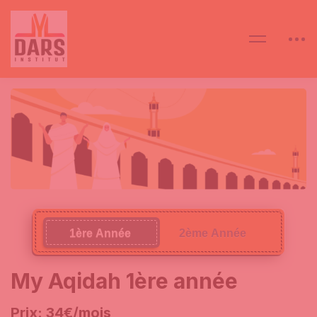
1ère Année
2ème Année
My Aqidah 1ère année
Prix: 34€/mois​