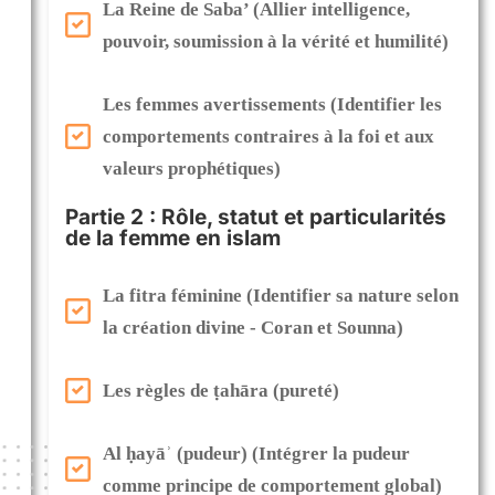
La Reine de Saba’ (Allier intelligence,
Voir les autres formations
Finaliser ma commande
pouvoir, soumission à la vérité et humilité)
Les femmes avertissements (Identifier les
comportements contraires à la foi et aux
valeurs prophétiques)
Partie 2 : Rôle, statut et particularités
de la femme en islam
La fitra féminine (Identifier sa nature selon
la création divine - Coran et Sounna)
Les règles de ṭahāra (pureté)
Al ḥayāʾ (pudeur) (Intégrer la pudeur
comme principe de comportement global)