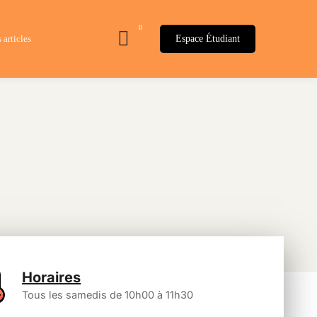
 articles
Espace Étudiant
Horaires​
Tous les samedis de 10h00 à 11h30