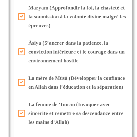
Maryam (Approfondir la foi, la chasteté et
la soumission à la volonté divine malgré les
épreuves)
Āsiya (S’ancrer dans la patience, la
conviction intérieure et le courage dans un
environnement hostile
La mère de Mūsā (Développer la confiance
en Allah dans l’éducation et la séparation)
La femme de ‘Imrān (Invoquer avec
sincérité et remettre sa descendance entre
Formation ajoutée au panier
Matière ajoutée avec succès !
les mains d’Allah)