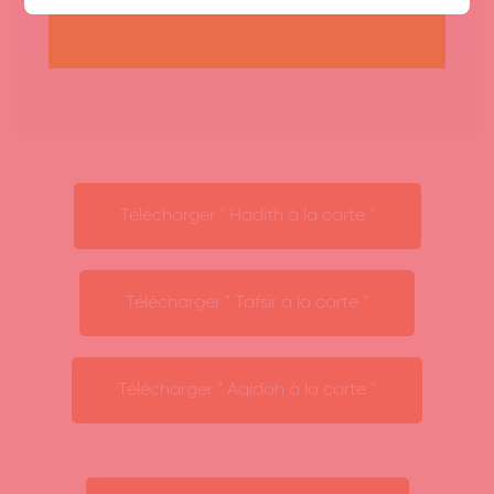
Télécharger " Hadith à la carte "
Aperçu
Tafsir à la carte :
Télécharger " Tafsir à la carte "
Tous les lundis de 20h00 à 21h00
Pr. Abdelkarim
Télécharger " Aqidah à la carte "
Hadith à la carte
Tous les dimanches de 18h30 à 19h30