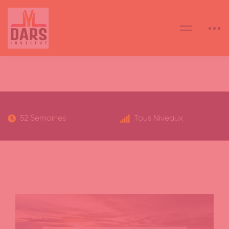
Accueil
All Courses
à La carte
52 Semaines
Tous Niveaux