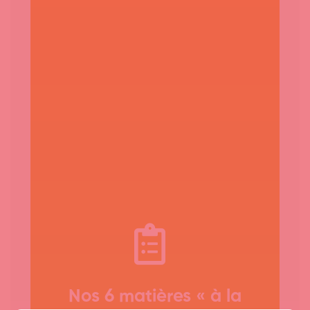
Nos 6 matières « à la
Inscription à la liste