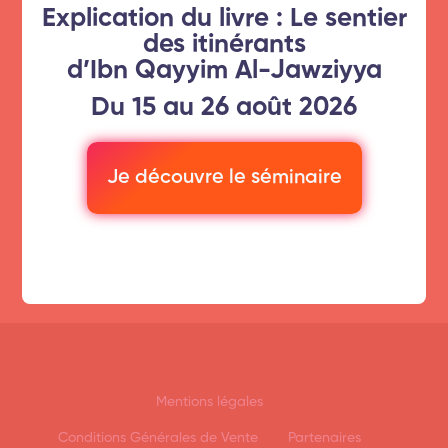
succès !
panier
Explication du livre : Le sentier
des itinérants
d’Ibn Qayyim Al-Jawziyya
Continuer mes achats
Voir les autres formations
Du 15 au 26 août 2026
Nos articles
Qui Sommes-nous ?
Formations
Finaliser ma commande
Finaliser ma commande
Je découvre le séminaire
MyDars Family
Poser une question
Mentions légales
Conditions Générales de Vente
Partenaires