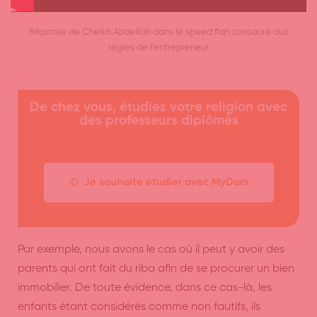
Réponse de Cheikh Abdellah dans le speed fiqh consacré aux
règles de l’entrepreneur
De chez vous, étudiez votre religion avec
des professeurs diplômés
Je souhaite étudier avec MyDars
Par exemple, nous avons le cas où il peut y avoir des
parents qui ont fait du riba afin de se procurer un bien
immobilier. De toute évidence, dans ce cas-là, les
enfants étant considérés comme non fautifs, ils