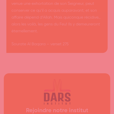
venue une exhortation de son Seigneur, peut
conserver ce qu’il a acquis auparavant; et son
affaire dépend d’Allah. Mais quiconque récidive…
alors les voilà, les gens du Feu! Ils y demeureront
éternellement.
Sourate Al Baqara – verset 275
Rejoindre notre institut