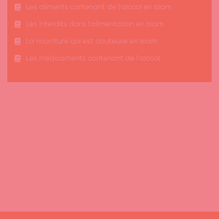
Les aliments contenant de l'alcool en Islam
Les interdits dans l'alimentation en islam
La nourriture qui est douteuse en Islam
Les médicaments contenant de l'alcool