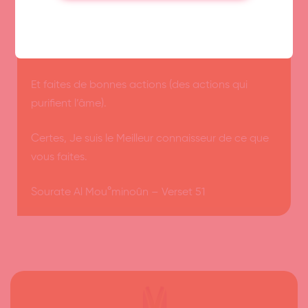
Ô Messagers ! Mangez pur (des subsistances qui
sont propres, permis).
Et faites de bonnes actions (des actions qui
purifient l’âme).
Certes, Je suis le Meilleur connaisseur de ce que
vous faites.
Sourate Al Mou°minoûn –
Verset 51