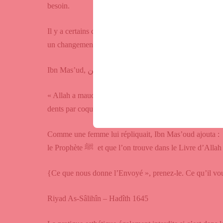
Continuer mes achats
besoin.
Il y a certains cas où la chirurgie est interdite, en l’occ
un changement permanent.
Ibn Mas’ud, رضي الله عن dit :
« Allah a maudit celles qui tatouent ainsi que celles qui 
dents par coquetterie
parce qu’elles dénaturent l’Œuvre
Comme une femme lui répliquait, Ibn Mas’oud ajouta 
le Prophète
ﷺ
et que l’on trouve dans le Livre d’Allah
{Ce que nous donne l’Envoyé », prenez-le. Ce qu’il vous 
Riyad As-Sâlihîn – Hadîth 1645