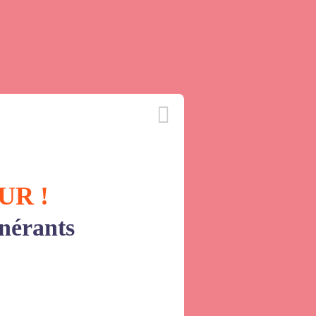
UR !
inérants