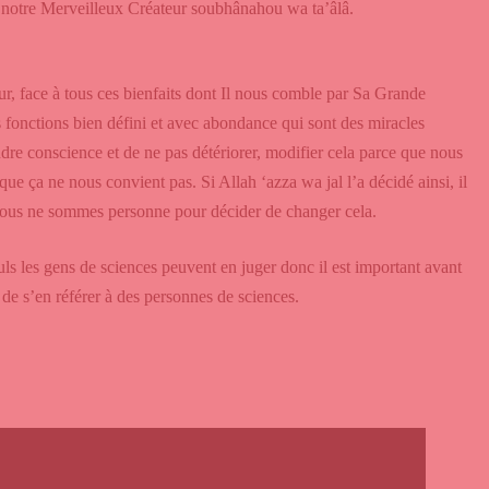
à notre Merveilleux Créateur soubhânahou wa ta’âlâ.
ur, face à tous ces bienfaits dont Il nous comble par Sa Grande
es fonctions bien défini et avec abondance qui sont des miracles
ndre conscience et de ne pas détériorer, modifier cela parce que nous
que ça ne nous convient pas. Si Allah ‘azza wa jal l’a décidé ainsi, il
 nous ne sommes personne pour décider de changer cela.
euls les gens de sciences peuvent en juger donc il est important avant
de s’en référer à des personnes de sciences.