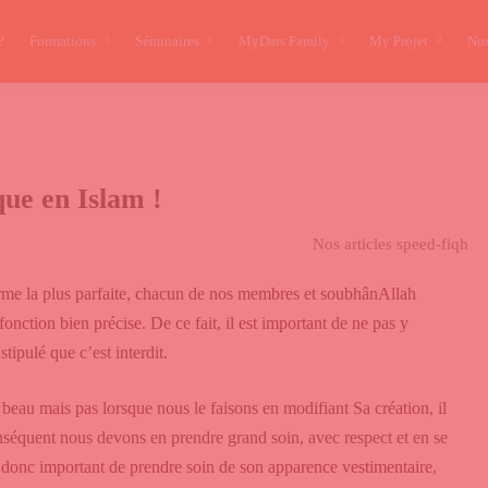
?
Formations
Séminaires
MyDars Family
My Projet
Nos
ique en Islam !
Nos articles speed-fiqh
orme la plus parfaite, chacun de nos membres et soubhânAllah
onction bien précise. De ce fait, il est important de ne pas y
stipulé que c’est interdit.
beau mais pas lorsque nous le faisons en modifiant Sa création, il
onséquent nous devons en prendre grand soin, avec respect et en se
st donc important de prendre soin de son apparence vestimentaire,