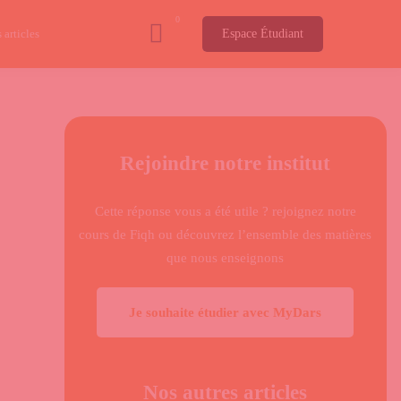
 articles
Espace Étudiant
Rejoindre notre institut
Cette réponse vous a été utile ? rejoignez notre
cours de Fiqh ou découvrez l’ensemble des matières
que nous enseignons
Je souhaite étudier avec MyDars
Nos autres articles