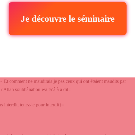
Je découvre le séminaire
urrence, si c’est uniquement dans le but de s’embellir et si c’est avec
se font tatouer,
celles qui s’épile le visage, et celles qui espacent leur
 d’Allah. »
:
« Et comment ne maudirais-je pas ceux qui ont étaient maudits par
 ? Allah soubhânahou wa ta’âlâ a dit :
interdit, tenez-le pour interdit}»