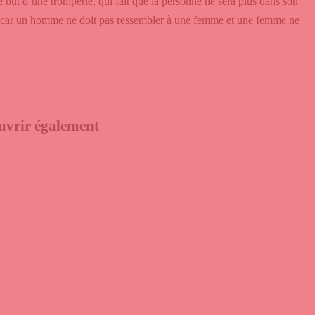
le but d’une tromperie, qui fait que la personne ne sera plus dans son
osé car un homme ne doit pas ressembler à une femme et une femme ne
uvrir également