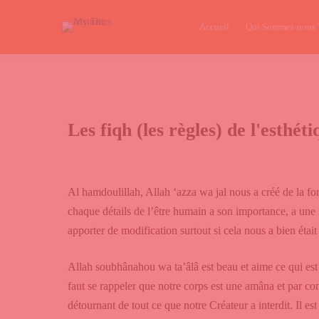
Accueil
Qui Sommes-nous 
Les fiqh (les règles) de l'esthét
Al hamdoulillah, Allah ‘azza wa jal nous a créé de la f
chaque détails de l’être humain a son importance, a une f
apporter de modification surtout si cela nous a bien était 
Allah soubhânahou wa ta’âlâ est beau et aime ce qui est 
faut se rappeler que notre corps est une amâna et par c
détournant de tout ce que notre Créateur a interdit. Il e