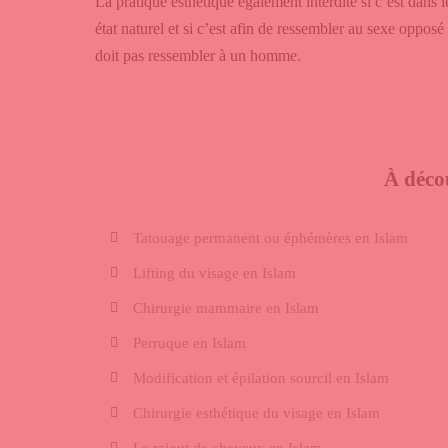
La pratique esthétique également interdite si c’est dans 
état naturel et si c’est afin de ressembler au sexe opp
doit pas ressembler à un homme.
À déco
Tatouage permanent ou éphémères en Islam
Lifting du visage en Islam
Chirurgie mammaire en Islam
Perruque en Islam
Modification et épilation sourcil en Islam
Chirurgie esthétique du visage en Islam